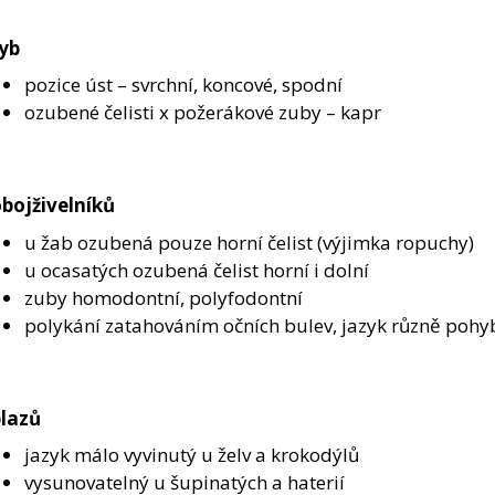
ryb
pozice úst – svrchní, koncové, spodní
ozubené čelisti x požerákové zuby – kapr
obojživelníků
u žab ozubená pouze horní čelist (výjimka ropuchy)
u ocasatých ozubená čelist horní i dolní
zuby homodontní, polyfodontní
polykání zatahováním očních bulev, jazyk různě pohyb
plazů
jazyk málo vyvinutý u želv a krokodýlů
vysunovatelný u šupinatých a haterií