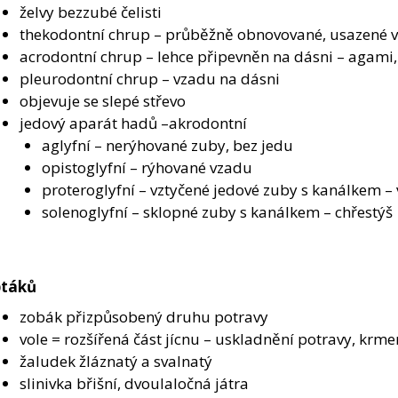
želvy bezzubé čelisti
thekodontní chrup – průběžně obnovované, usazené 
acrodontní chrup – lehce připevněn na dásni – agami,
pleurodontní chrup – vzadu na dásni
objevuje se slepé střevo
jedový aparát hadů –akrodontní
aglyfní – nerýhované zuby, bez jedu
opistoglyfní – rýhované vzadu
proteroglyfní – vztyčené jedové zuby s kanálkem –
solenoglyfní – sklopné zuby s kanálkem – chřestýš
ptáků
zobák přizpůsobený druhu potravy
vole = rozšířená část jícnu – uskladnění potravy, krm
žaludek žláznatý a svalnatý
slinivka břišní, dvoulaločná játra