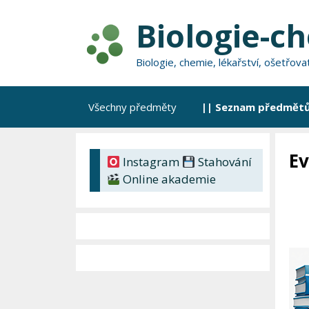
Přeskočit
Biologie-c
na
obsah
Biologie, chemie, lékařství, ošetřov
Všechny předměty
|| Seznam předmětů
Ev
Instagram
Stahování
Online akademie