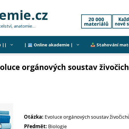
hemie.cz
atelství, anatomie…
 ||
|
Online akademie |
Stahování mate
oluce orgánových soustav živočich
Otázka:
Evoluce orgánových soustav živočich
Předmět:
Biologie