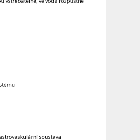
u vstřebatelné, ve vodě rozpustné
ystému
astrovaskulární soustava