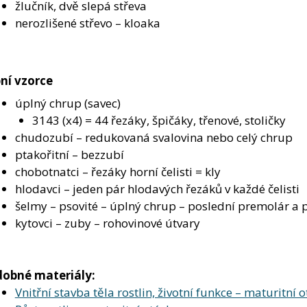
žlučník, dvě slepá střeva
nerozlišené střevo – kloaka
ní vzorce
úplný chrup (savec)
3143 (x4) = 44 řezáky, špičáky, třenové, stoličky
chudozubí – redukovaná svalovina nebo celý chrup
ptakořitní – bezzubí
chobotnatci – řezáky horní čelisti = kly
hlodavci – jeden pár hlodavých řezáků v každé čelisti
šelmy – psovité – úplný chrup – poslední premolár a p
kytovci – zuby – rohovinové útvary
obné materiály:
Vnitřní stavba těla rostlin, životní funkce – maturitní 