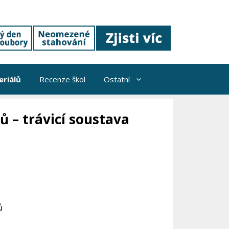
riálů
Recenze škol
Ostatní
ů – trávicí soustava
ů