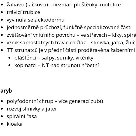
žahavci (láčkovci) – nezmar, ploštěnky, motolice
trávicí trubice
vyvinula se z ektodermu
jednosměrně průchozí, funkčně specializované části
zvětšování vnitřního povrchu – ve střevech – klky, spir
vznik samostatných trávicích žláz – slinivka, játra, ž
TT strunatců je v přední části proděravěna žaberními
pláštěnci – salpy, sumky, vrtěnky
kopinatci – NT nad strunou hřbetní
paryb
polyfodontní chrup – více generací zubů
rozvoj slinivky a jater
spirální řasa
kloaka