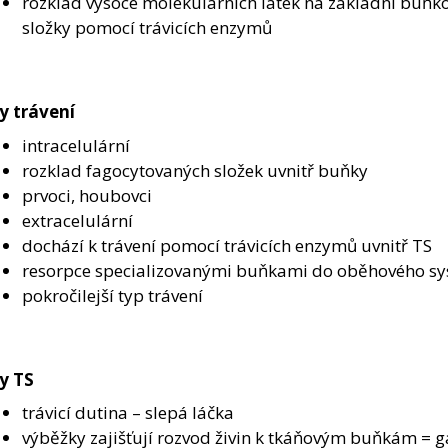
rozklad vysoce molekulárních látek na základní buňko
složky pomocí trávicích enzymů
y trávení
intracelulární
rozklad fagocytovaných složek uvnitř buňky
prvoci, houbovci
extracelulární
dochází k trávení pomocí trávicích enzymů uvnitř TS
resorpce specializovanými buňkami do oběhového s
pokročilejší typ trávení
y TS
trávicí dutina – slepá láčka
výběžky zajišťují rozvod živin k tkáňovým buňkám = g