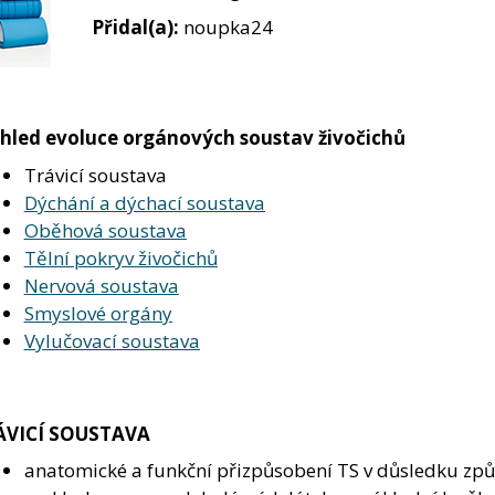
Přidal(a):
noupka24
hled evoluce orgánových soustav živočichů
Trávicí soustava
Dýchání a dýchací soustava
Oběhová soustava
Tělní pokryv živočichů
Nervová soustava
Smyslové orgány
Vylučovací soustava
ÁVICÍ SOUSTAVA
anatomické a funkční přizpůsobení TS v důsledku zp