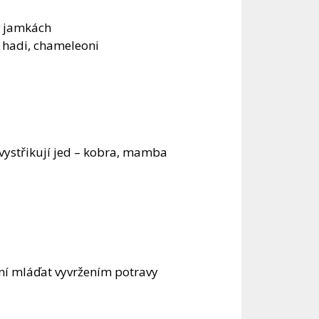
v jamkách
 hadi, chameleoni
 vystřikují jed – kobra, mamba
ení mláďat vyvržením potravy