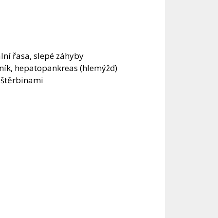
ální řasa, slepé záhyby
lučník, hepatopankreas (hlemýžď)
 štěrbinami