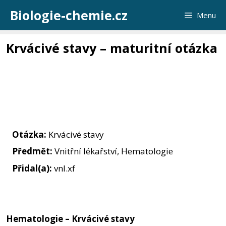
Přeskočit
Biologie-chemie.cz
Menu
na
obsah
Krvácivé stavy – maturitní otázka
Otázka:
Krvácivé stavy
Předmět:
Vnitřní lékařství, Hematologie
Přidal(a):
vnl.xf
Hematologie – Krvácivé stavy