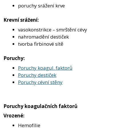
poruchy srážení krve
Krevní srážení:
vasokonstrikce – smrštění cévy
nahromadění destiček
tvorba firbinové sítě
Poruchy:
Poruchy koagul. faktorů
Poruchy destiček
Poruchy cévní stěny
Poruchy koagulačních faktorů
Vrozené:
Hemofílie