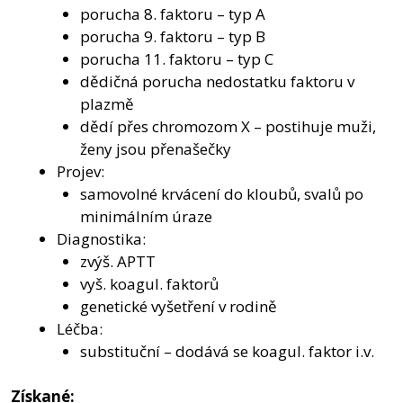
porucha 8. faktoru – typ A
porucha 9. faktoru – typ B
porucha 11. faktoru – typ C
dědičná porucha nedostatku faktoru v
plazmě
dědí přes chromozom X – postihuje muži,
ženy jsou přenašečky
Projev:
samovolné krvácení do kloubů, svalů po
minimálním úraze
Diagnostika:
zvýš. APTT
vyš. koagul. faktorů
genetické vyšetření v rodině
Léčba:
substituční – dodává se koagul. faktor i.v.
Získané: