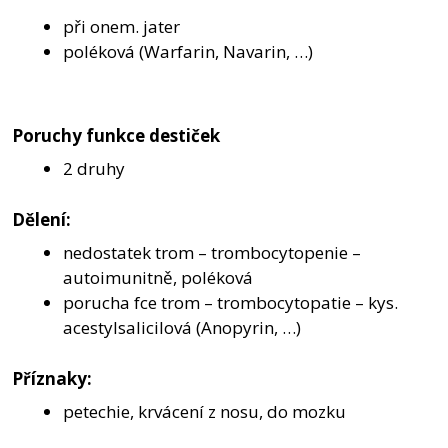
při onem. jater
poléková (Warfarin, Navarin, …)
Poruchy funkce destiček
2 druhy
Dělení:
nedostatek trom – trombocytopenie –
autoimunitně, poléková
porucha fce trom – trombocytopatie – kys.
acestylsalicilová (Anopyrin, …)
Příznaky:
petechie, krvácení z nosu, do mozku