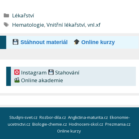
Rubriky
Lékařství
Štítky
Hematologie
,
Vnitřní lékařství
,
vnl.xf
Stáhnout materiál
Online kurzy
Instagram
Stahování
Online akademie
Studijni-svet.cz
Rozbor-dila.cz
Anglictina-maturita.cz
Ekonomie-
ucetnictvi.cz
Biologie-chemie.cz
Hodnoceni-skol.cz
Prezmania.cz
Online kurzy