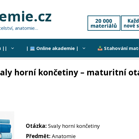
hemie.cz
atelství, anatomie…
 ||
|
Online akademie |
Stahování mate
aly horní končetiny – maturitní o
Otázka:
Svaly horní končetiny
Předmět:
Anatomie