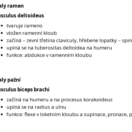
aly ramen
sculus deltoideus
tvaruje rameno
vložen ramenní kloub
začíná – zevní třetina claviculy, hřebene lopatky – 
upíná se na tuberositas deltoidea na humeru
funkce: abdukce v ramenním kloubu
aly pažní
sculus biceps brachi
začíná na humeru a na procesus korakoideus
upíná se na radius a ulnu
funkce: flexe v loketním kloubu a supinace, pronac