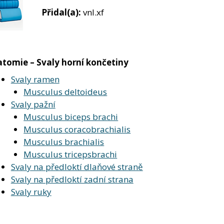
Přidal(a):
vnl.xf
tomie – Svaly horní končetiny
Svaly ramen
Musculus deltoideus
Svaly pažní
Musculus biceps brachi
Musculus coracobrachialis
Musculus brachialis
Musculus tricepsbrachi
Svaly na předloktí dlaňové straně
Svaly na předloktí zadní strana
Svaly ruky