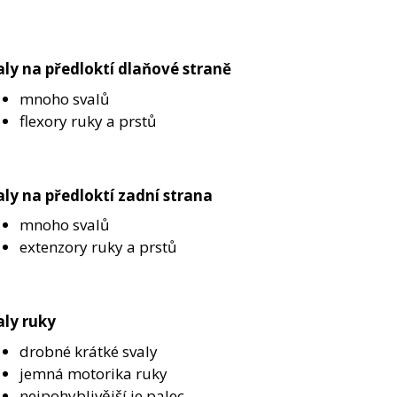
aly na předloktí dlaňové straně
mnoho svalů
flexory ruky a prstů
aly na předloktí zadní strana
mnoho svalů
extenzory ruky a prstů
aly ruky
drobné krátké svaly
jemná motorika ruky
nejpohyblivější je palec