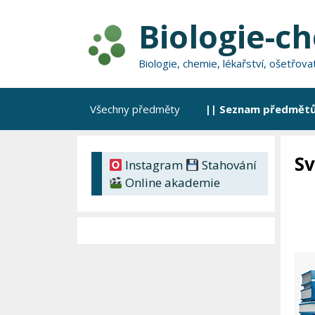
Přeskočit
Biologie-c
na
obsah
Biologie, chemie, lékařství, ošetřov
Všechny předměty
|| Seznam předmětů
Sv
Instagram
Stahování
Online akademie