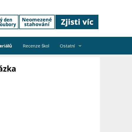
riálů
Recenze škol
Ostatní
tázka