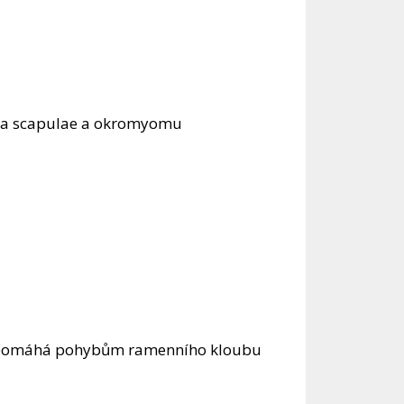
spina scapulae a okromyomu
e, pomáhá pohybům ramenního kloubu