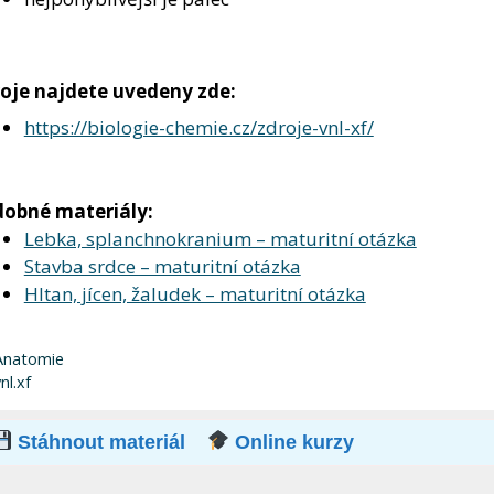
oje najdete uvedeny zde:
https://biologie-chemie.cz/zdroje-vnl-xf/
obné materiály:
Lebka, splanchnokranium – maturitní otázka
Stavba srdce – maturitní otázka
Hltan, jícen, žaludek – maturitní otázka
ubriky
Anatomie
títky
nl.xf
Stáhnout materiál
Online kurzy