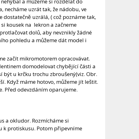
 nehýbal a můžeme si rozdělat do
, necháme uzrát tak, že nádobu, ve
e dostatečně uzrálá, ( což poznáme tak,
me si kousek na lekron a začneme
 protlačovat dolů, aby nevznikly žádné
lního pohledu a můžeme dát model i
me začít mikromotorem opracovávat.
ntinem domodelovat chybějící části a
 být u krčku trochu zbroušený(viz. Obr.
ší. Když máme hotovo, můžeme jít leštit.
čce. Před odevzdáním oparujeme.
us a okludor. Rozmícháme si
u k protiskusu. Potom připevníme