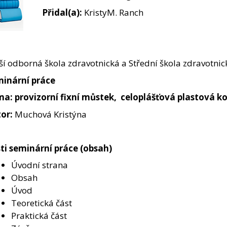
Přidal(a):
KristyM. Ranch
ší odborná škola zdravotnická a Střední škola zdravotnic
inární práce
a: provizorní fixní můstek, celoplášťová plastová k
or:
Muchová Kristýna
ti seminární práce (obsah)
Úvodní strana
Obsah
Úvod
Teoretická část
Praktická část