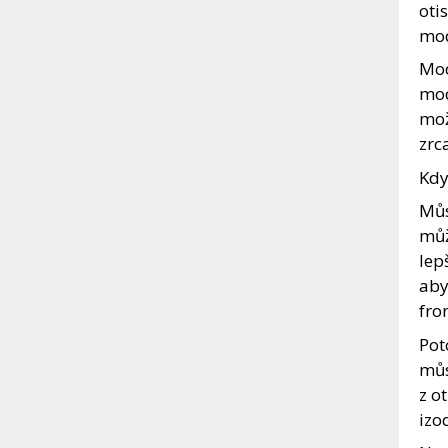
oti
mod
Mod
mod
mož
zrc
Kdy
Můs
můž
lep
aby
fro
Pot
můs
z o
izo