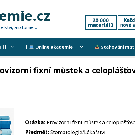
hemie.cz
atelství, anatomie…
 ||
|
Online akademie |
Stahování mate
ovizorní fixní můstek a celoplášť
Otázka:
Provizorní fixní můstek a celoplášťo
Předmět:
Stomatologie/Lékařství