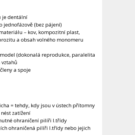
 je dentální
 jednofázově (bez pájení)
materiálu – kov, kompozitní plast,
porozitu a obsah volného monomeru
 model (dokonalá reprodukce, paralelita
h vztahů
ičleny a spoje
řicha = tehdy, kdy jsou v ústech přítomny
nést zatížení
tné ohraničení pilíři I.třídy
h ohraničená pilíři I.třídy nebo jejich