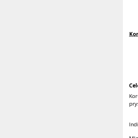
Ko
Cel
Kor
pry
Ind