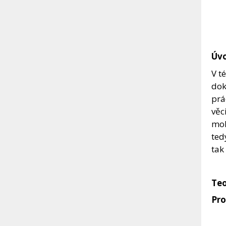
Úv
V t
dok
prá
věc
moh
ted
tak
Teo
Pro