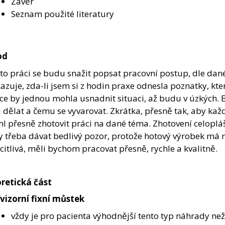
Závěr
Seznam použité literatury
od
éto práci se budu snažit popsat pracovní postup, dle dané
azuje, zda-li jsem si z hodin praxe odnesla poznatky, k
ce by jednou mohla usnadnit situaci, až budu v úzkých. Bu
i dělat a čemu se vyvarovat. Zkrátka, přesně tak, aby ka
l přesně zhotovit práci na dané téma. Zhotovení celoplá
y třeba dávat bedlivý pozor, protože hotový výrobek má mí
 citlivá, měli bychom pracovat přesně, rychle a kvalitně.
retická
č
ást
vizorní fixní můstek
vždy je pro pacienta výhodnější tento typ náhrady než 