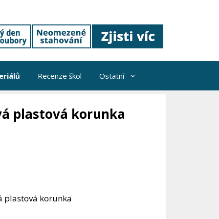
riálů
Recenze škol
Ostatní
ová plastová korunka
vá plastová korunka