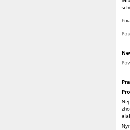
Mla
sch
Fix
Pou
Ne
Pov
Pra
Pro
Nej
zho
ala
Nyn