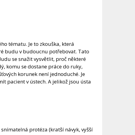
ho tématu. Je to zkouška, která
teré budu v budoucnu potřebovat. Tato
du se snažit vysvětlit, proč některé
ždý, komu se dostane práce do ruky,
šťových korunek není jednoduché. Je
t pacient v ústech. A jelikož jsou ústa
snímatelná protéza (kratší návyk, vyšší