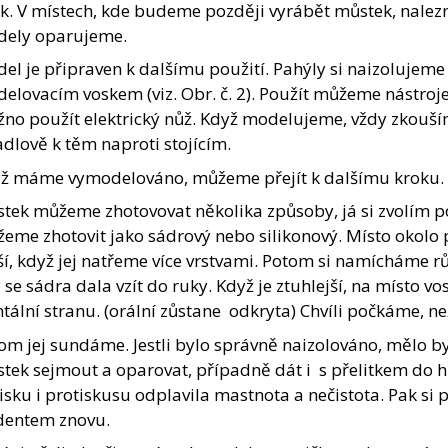
sk. V místech, kde budeme později vyrábět můstek, nale
ely oparujeme.
el je připraven k dalšímu použití. Pahýly si naizoluje
elovacím voskem (viz. Obr. č. 2). Použít můžeme nástroje
no použít elektrický nůž. Když modelujeme, vždy zkouš
adlově k těm naproti stojícím.
ž máme vymodelováno, můžeme přejít k dalšímu kroku.
tek můžeme zhotovovat několika způsoby, já si zvolím pomo
eme zhotovit jako sádrový nebo silikonový. Místo okolo
ší, když jej natřeme více vrstvami. Potom si namícháme rů
 se sádra dala vzít do ruky. Když je ztuhlejší, na místo 
ntální stranu. (orální zůstane odkryta) Chvíli počkáme, ne
om jej sundáme. Jestli bylo správně naizolováno, mělo b
tek sejmout a oparovat, případně dát i s přelitkem do 
tisku i protiskusu odplavila mastnota a nečistota. Pak si
dentem znovu.