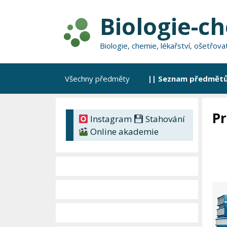
Přeskočit
Biologie-c
na
obsah
Biologie, chemie, lékařství, ošetřov
Všechny předměty
|| Seznam předmětů
Pr
Instagram
Stahování
Online akademie