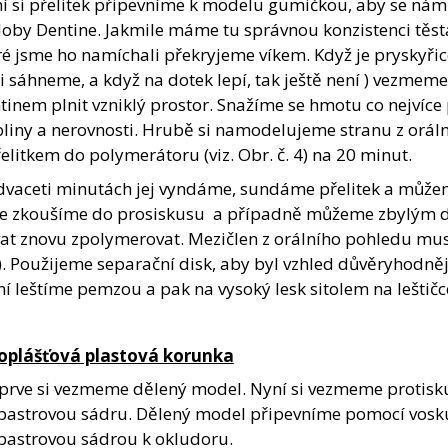
í si přelitek připevníme k modelu gumičkou, aby se nám
oby Dentine. Jakmile máme tu správnou konzistenci těsta
ré jsme ho namíchali překryjeme víkem. Když je pryskyřic
si sáhneme, a když na dotek lepí, tak ještě není ) vezme
tinem plnit vzniklý prostor. Snažíme se hmotu co nejvíce
liny a nerovnosti. Hrubě si namodelujeme stranu z orá
řelitkem do polymerátoru (viz. Obr. č. 4) na 20 minut.
dvaceti minutách jej vyndáme, sundáme přelitek a může
e zkoušíme do prosiskusu a případně můžeme zbylým de
at znovu zpolymerovat. Mezičlen z orálního pohledu musí
5). Použijeme separační disk, aby byl vzhled důvěryhodněj
ní leštíme pemzou a pak na vysoký lesk sitolem na lešti
oplášťová plastová korunka
prve si vezmeme dělený model. Nyní si vezmeme protisk
bastrovou sádru. Dělený model připevníme pomocí vosk
bastrovou sádrou k okludoru.