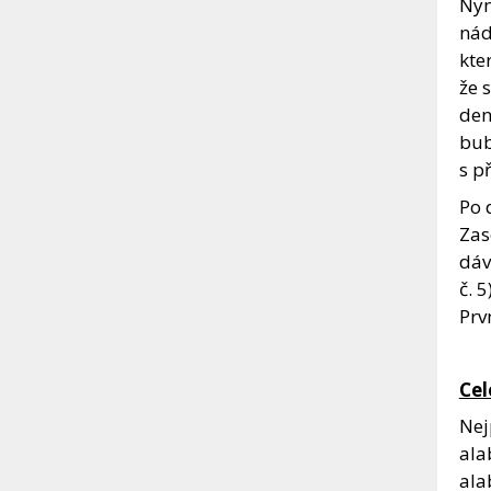
Nyn
nád
kte
že 
den
bub
s p
Po 
Zas
dáv
č. 
Prv
Cel
Nej
ala
ala