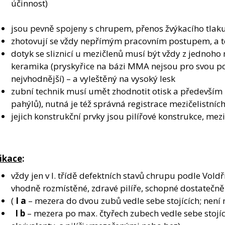
účinnost)
jsou pevně spojeny s chrupem, přenos žvýkacího tlaku
zhotovují se vždy nepřímým pracovním postupem, a to
dotyk se sliznicí u mezičlenů musí být vždy z jednoho 
keramika (pryskyřice na bázi MMA nejsou pro svou 
nejvhodnější) – a vyleštěný na vysoký lesk
zubní technik musí umět zhodnotit otisk a především
pahýlů), nutná je též správná registrace mezičelistníc
jejich konstrukční prvky jsou pilířové konstrukce, mez
ikace
:
vždy jen v I. třídě defektních stavů chrupu podle Vold
vhodně rozmístěné, zdravé pilíře, schopné dostatečně 
(
I a
– mezera do dvou zubů vedle sebe stojících; není nu
I b
– mezera po max. čtyřech zubech vedle sebe stojícíc