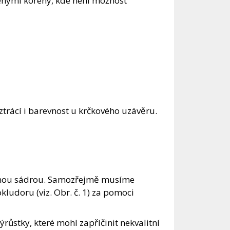
enými kořeny, kde není možnost
e ztrácí i barevnost u krčkového uzávěru.
nnou sádrou. Samozřejmě musíme
ludoru (viz. Obr. č. 1) za pomoci
ůstky, které mohl zapříčinit nekvalitní