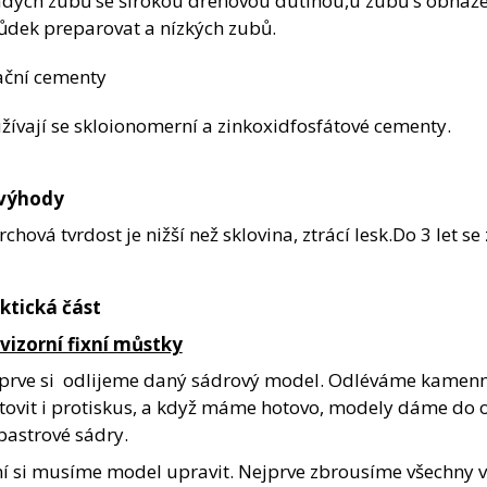
dých zubů se širokou dřeňovou dutinou,u zubů s obnaž
ůdek preparovat a nízkých zubů.
ační cementy
žívají se skloionomerní a zinkoxidfosfátové cementy.
výhody
rchová tvrdost je nižší než sklovina, ztrácí lesk.Do 3 let s
ktická
č
ást
vizorní fixní můstky
prve si odlijeme daný sádrový model. Odléváme kame
tovit i protiskus, a když máme hotovo, modely dáme do ok
bastrové sádry.
í si musíme model upravit. Nejprve zbrousíme všechny výr