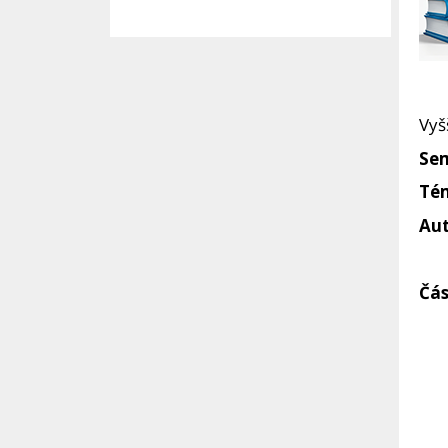
Vyš
Sem
Tém
Aut
Č
ás