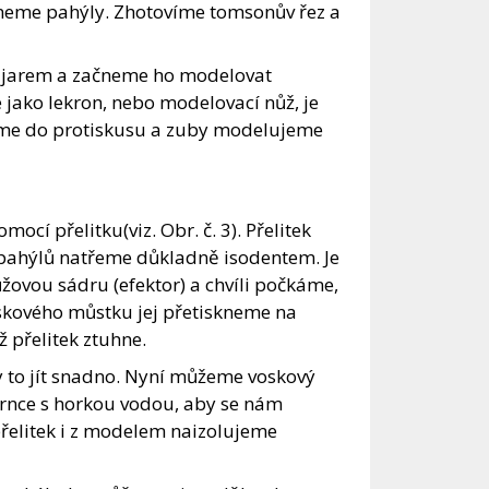
zneme pahýly. Zhotovíme tomsonův řez a
me jarem a začneme ho modelovat
 jako lekron, nebo modelovací nůž, je
íme do protiskusu a zuby modelujeme
cí přelitku(viz. Obr. č. 3). Přelitek
 pahýlů natřeme důkladně isodentem. Je
žovou sádru (efektor) a chvíli počkáme,
voskového můstku jej přetiskneme na
ž přelitek ztuhne.
y to jít snadno. Nyní můžeme voskový
hrnce s horkou vodou, aby se nám
 přelitek i z modelem naizolujeme