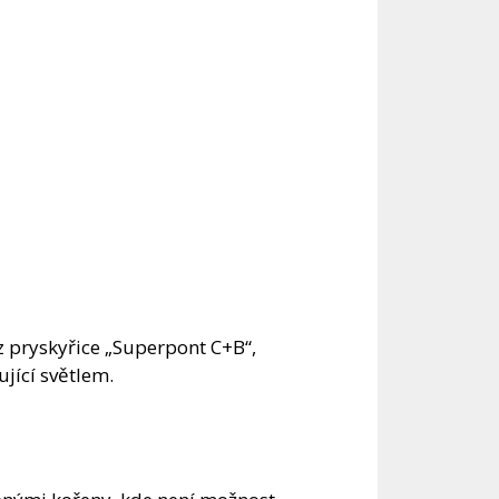
z pryskyřice „Superpont C+B“,
jící světlem.