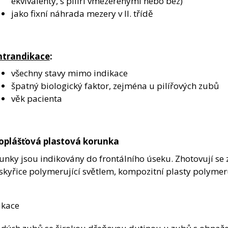
ekvivalenty, s pilíři vmezeřenými nebo bez)
jako fixní náhrada mezery v II. třídě
ntrandikace
:
všechny stavy mimo indikace
špatný biologický faktor, zejména u pilířových zubů
věk pacienta
oplášťová plastová korunka
unky jsou indikovány do frontálního úseku. Zhotovují se 
skyřice polymerující světlem, kompozitní plasty polymeru
ikace