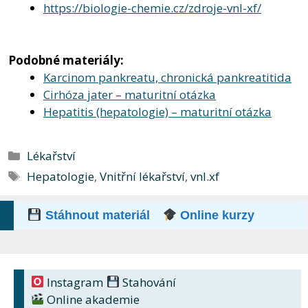
https://biologie-chemie.cz/zdroje-vnl-xf/
Podobné materiály:
Karcinom pankreatu, chronická pankreatitida
Cirhóza jater – maturitní otázka
Hepatitis (hepatologie) – maturitní otázka
Rubriky
Lékařství
Štítky
Hepatologie
,
Vnitřní lékařství
,
vnl.xf
Stáhnout materiál
Online kurzy
Instagram
Stahování
Online akademie