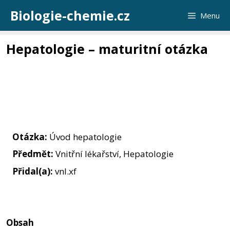
Přeskočit
Biologie-chemie.cz
Menu
na
obsah
Hepatologie – maturitní otázka
Otázka:
Úvod hepatologie
Předmět:
Vnitřní lékařství, Hepatologie
Přidal(a):
vnl.xf
Obsah