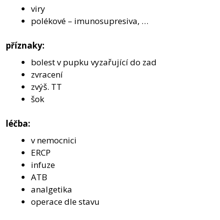
viry
polékové – imunosupresiva, …
příznaky:
bolest v pupku vyzařující do zad
zvracení
zvýš. TT
šok
léčba:
v nemocnici
ERCP
infuze
ATB
analgetika
operace dle stavu