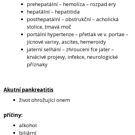
prehepatální – hemolíza – rozpad ery
hepatální – hepatitida
posthepatální – obstrukční – acholická
stolice, tmavá moč
portální hypertenze – přetlak ve v. portae –
jícnové varixy, ascites, hemeroidy
jaterní selhání – zhroucení fce jater –
krvácivé projevy, infekce, neurologické
příznaky
Akutní pankreatitis
život ohrožující onem
příčiny:
alkohol
biliární