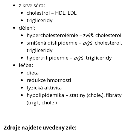
z krve séra:
cholestrol – HDL, LDL
trigliceridy
dělení:
hypercholesterolémie – zvýš. cholesterol
smíšená dislipidemie – zvýš. cholesterol,
trigliceridy
hypertrilipidemie – zvýš. trigliceridy
léčba:
dieta
redukce hmotnosti
fyzická aktivita
hypolipidemika – statiny (chole.), fibráty
(trigl., chole.)
Zdroje najdete uvedeny zde: