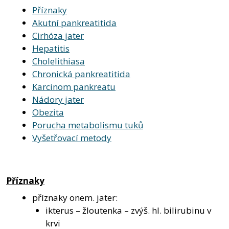
Příznaky
Akutní pankreatitida
Cirhóza jater
Hepatitis
Cholelithiasa
Chronická pankreatitida
Karcinom pankreatu
Nádory jater
Obezita
Porucha metabolismu tuků
Vyšetřovací metody
Příznaky
příznaky onem. jater:
ikterus – žloutenka – zvýš. hl. bilirubinu v
krvi