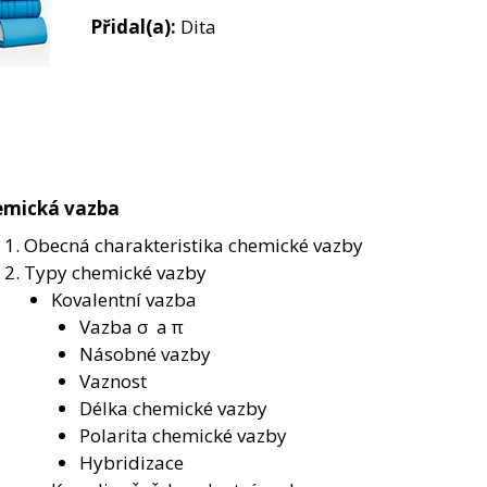
Přidal(a):
Dita
emická vazba
Obecná charakteristika chemické vazby
Typy chemické vazby
Kovalentní vazba
Vazba σ a π
Násobné vazby
Vaznost
Délka chemické vazby
Polarita chemické vazby
Hybridizace