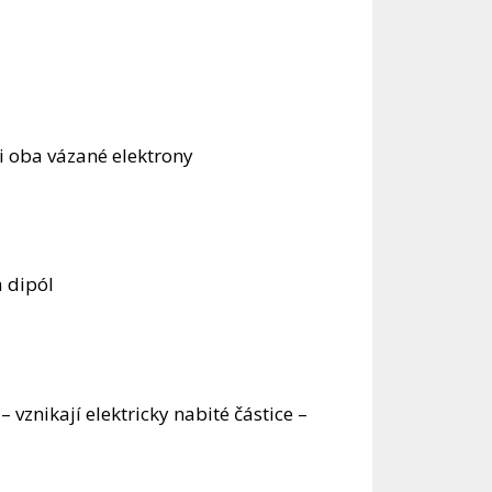
i oba vázané elektrony
á dipól
– vznikají elektricky nabité částice –