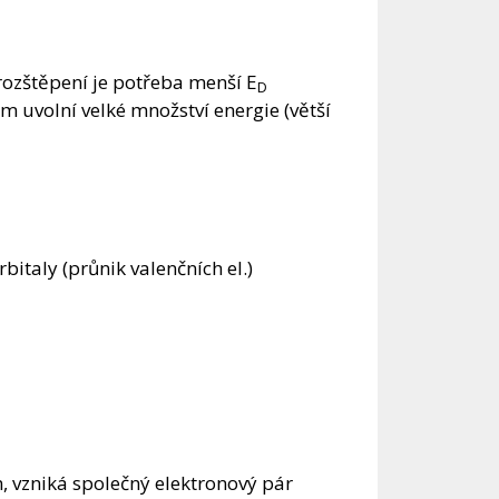
 rozštěpení je potřeba menší E
D
m uvolní velké množství energie (větší
bitaly (průnik valenčních el.)
n, vzniká společný elektronový pár