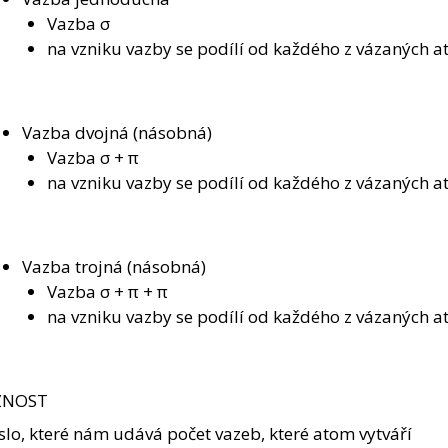
Vazba σ
na vzniku vazby se podílí od každého z vázaných a
Vazba dvojná (násobná)
Vazba σ + π
na vzniku vazby se podílí od každého z vázaných a
Vazba trojná (násobná)
Vazba σ + π + π
na vzniku vazby se podílí od každého z vázaných a
ZNOST
íslo, které nám udává počet vazeb, které atom vytváří