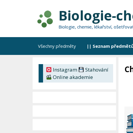
Přeskočit
Biologie-c
na
obsah
Biologie, chemie, lékařství, ošetřov
Všechny předměty
|| Seznam předmětů
Ch
Instagram
Stahování
Online akademie