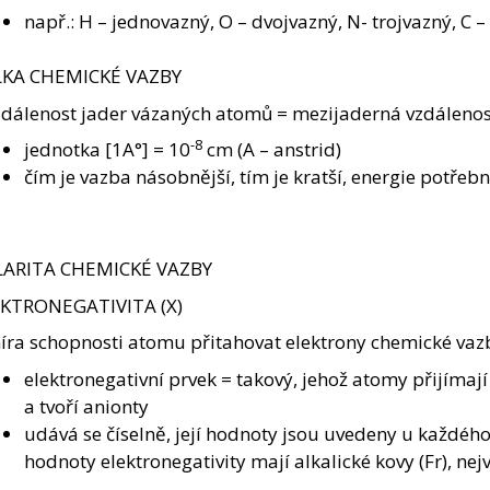
např.: H – jednovazný, O – dvojvazný, N- trojvazný, C –
KA CHEMICKÉ VAZBY
zdálenost jader vázaných atomů = mezijaderná vzdálenos
-8
jednotka [1A°] = 10
cm (A – anstrid)
čím je vazba násobnější, tím je kratší, energie potřebn
ARITA CHEMICKÉ VAZBY
KTRONEGATIVITA (X)
íra schopnosti atomu přitahovat elektrony chemické vaz
elektronegativní prvek = takový, jehož atomy přijímaj
a tvoří anionty
udává se číselně, její hodnoty jsou uvedeny u každého
hodnoty elektronegativity mají alkalické kovy (Fr), ne