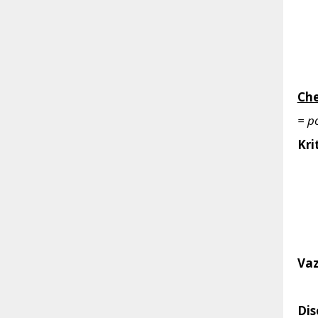
Ch
= p
Kri
Vaz
Dis