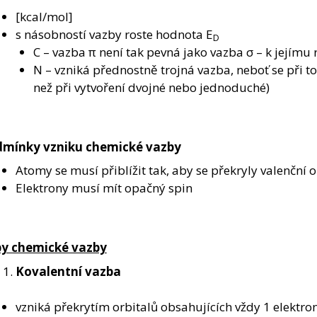
[kcal/mol]
s násobností vazby roste hodnota E
D
C – vazba π není tak pevná jako vazba σ – k jejímu
N – vzniká přednostně trojná vazba, neboť se při to
než při vytvoření dvojné nebo jednoduché)
mínky vzniku chemické vazby
Atomy se musí přiblížit tak, aby se překryly valenční or
Elektrony musí mít opačný spin
y chemické vazby
Kovalentní vazba
vzniká překrytím orbitalů obsahujících vždy 1 elektro