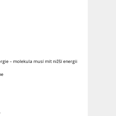
rgie – molekula musí mít nižší energii
ne
y