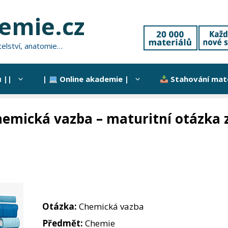
hemie.cz
atelství, anatomie…
 ||
|
Online akademie |
Stahování mate
emická vazba – maturitní otázka 
Otázka:
Chemická vazba
Předmět:
Chemie