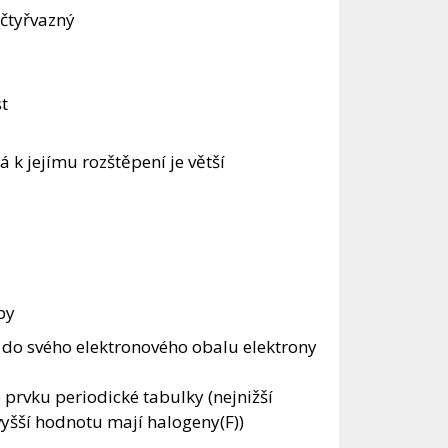
 čtyřvazný
t
á k jejímu rozštěpení je větší
by
í do svého elektronového obalu elektrony
 prvku periodické tabulky (nejnižší
jvyšší hodnotu mají halogeny(F))