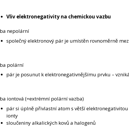
Vliv elektronegativity na chemickou vazbu
ba nepolární
společný elektronový pár je umístěn rovnoměrně mez
ba polární
pár je posunut k elektronegativnějšímu prvku – vznik
ba iontová (=extrémní polární vazba)
pár si úplně přivlastní atom s větší elektronegativitou 
ionty
sloučeniny alkalických kovů a halogenů