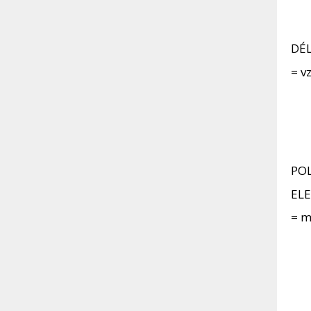
DÉL
= v
POL
ELE
= m