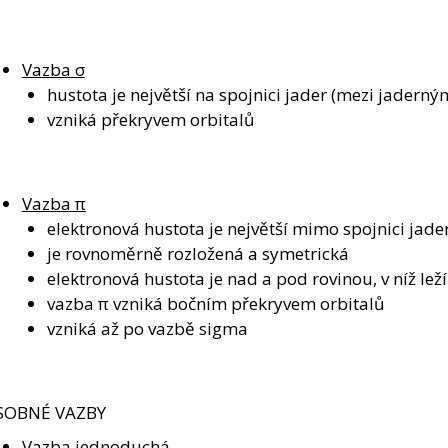
Vazba σ
hustota je největší na spojnici jader (mezi jadern
vzniká překryvem orbitalů
Vazba π
elektronová hustota je největší mimo spojnici ja
je rovnoměrně rozložená a symetrická
elektronová hustota je nad a pod rovinou, v níž leží
vazba π vzniká bočním překryvem orbitalů
vzniká až po vazbě sigma
SOBNÉ VAZBY
Vazba jednoduchá