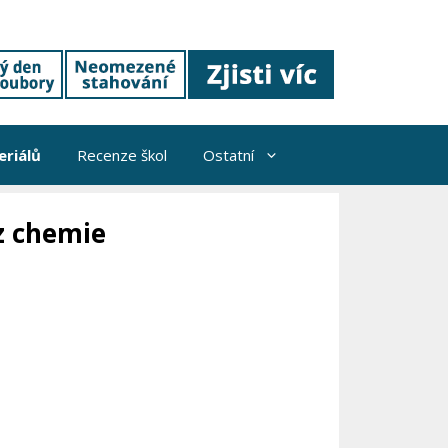
riálů
Recenze škol
Ostatní
z chemie