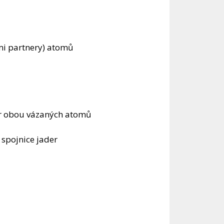
ými partnery) atomů
der obou vázaných atomů
 spojnice jader