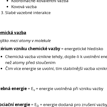
Koordinačně-kovalentní vazba
Kovová vazba
Slabé vazebné interakce
emická vazba
ojítko mezi atomy v molekule
térium vzniku chemické vazby
= energetické hledisko
Chemická vazba vznikne tehdy, dojde-li k uvolnění ene
než atomy před sloučením
Čím více energie se uvolní, tím stabilnější vazba vznik
ebná energie
= E
= energie uvolněná při vzniku vazby
v
ociační energie
= E
= energie dodaná pro zrušení vazb
D