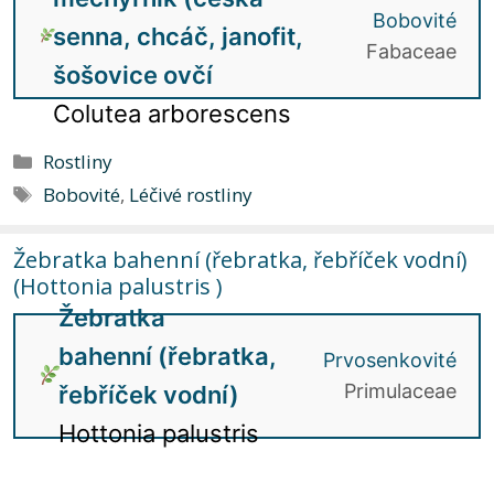
Bobovité
senna, chcáč, janofit,
Fabaceae
šošovice ovčí
Colutea arborescens
Rubriky
Rostliny
Štítky
Bobovité
,
Léčivé rostliny
Žebratka bahenní (řebratka, řebříček vodní)
(Hottonia palustris )
Žebratka
bahenní (řebratka,
Prvosenkovité
Primulaceae
řebříček vodní)
Hottonia palustris