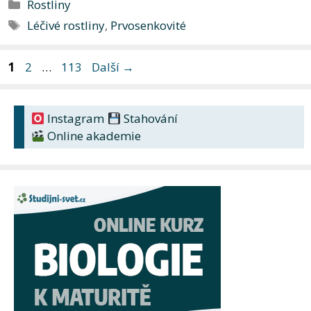
Rubriky
Rostliny
Štítky
Léčivé rostliny
,
Prvosenkovité
Stránka
Stránka
Stránka
1
2
…
113
Další
→
Instagram
Stahování
Online akademie