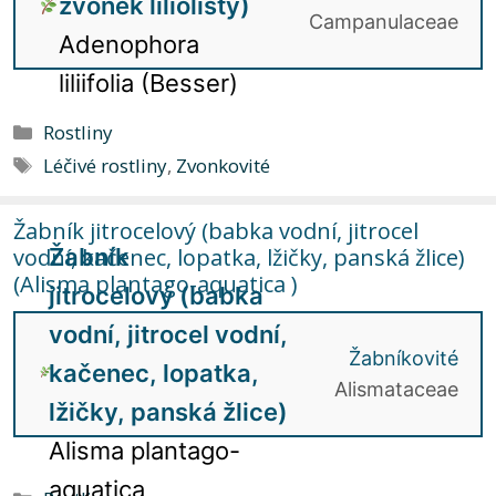
zvonek liliolistý)
Campanulaceae
Adenophora
liliifolia (Besser)
Rubriky
Rostliny
Štítky
Léčivé rostliny
,
Zvonkovité
Žabník jitrocelový (babka vodní, jitrocel
vodní, kačenec, lopatka, lžičky, panská žlice)
Žabník
(Alisma plantago-aquatica )
jitrocelový (babka
vodní, jitrocel vodní,
Žabníkovité
kačenec, lopatka,
Alismataceae
lžičky, panská žlice)
Alisma plantago-
aquatica
Rubriky