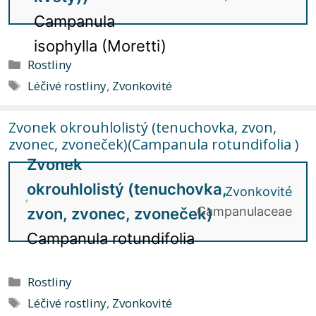
Campanula
isophylla (Moretti)
Rubriky
Rostliny
Štítky
Léčivé rostliny
,
Zvonkovité
Zvonek okrouhlolistý (tenuchovka, zvon,
zvonec, zvoneček)(Campanula rotundifolia )
Zvonek
okrouhlolistý (tenuchovka,
Zvonkovité
Campanulaceae
zvon, zvonec, zvoneček)
Campanula rotundifolia
Rubriky
Rostliny
Štítky
Léčivé rostliny
,
Zvonkovité