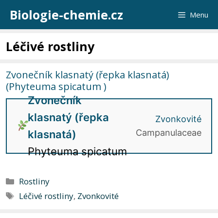
Přeskočit
Biologie-chemie.cz
Menu
na
obsah
Léčivé rostliny
Zvonečník klasnatý (řepka klasnatá)
(Phyteuma spicatum )
Zvonečník
klasnatý (řepka
Zvonkovité
Campanulaceae
klasnatá)
Phyteuma spicatum
Rubriky
Rostliny
Štítky
Léčivé rostliny
,
Zvonkovité