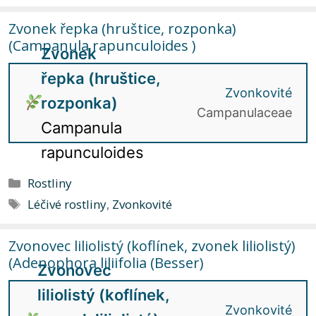
Zvonek řepka (hruštice, rozponka)
(Campanula rapunculoides )
Zvonek
řepka (hruštice,
Zvonkovité
rozponka)
Campanulaceae
Campanula
rapunculoides
Rubriky
Rostliny
Štítky
Léčivé rostliny
,
Zvonkovité
Zvonovec liliolistý (koflínek, zvonek liliolistý)
(Adenophora liliifolia (Besser)
Zvonovec
liliolistý (koflínek,
Zvonkovité