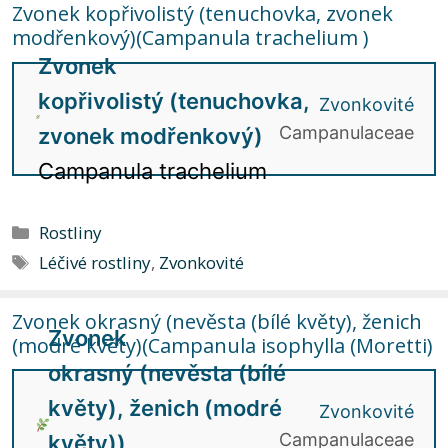
Zvonek kopřivolistý (tenuchovka, zvonek
modřenkový)(Campanula trachelium )
Zvonek
kopřivolistý (tenuchovka,
Zvonkovité
Campanulaceae
zvonek modřenkový)
Campanula trachelium
Rubriky
Rostliny
Štítky
Léčivé rostliny
,
Zvonkovité
Zvonek okrasný (nevěsta (bílé květy), ženich
Zvonek
(modré květy)(Campanula isophylla (Moretti)
okrasný (nevěsta (bílé
květy), ženich (modré
Zvonkovité
Campanulaceae
květy))