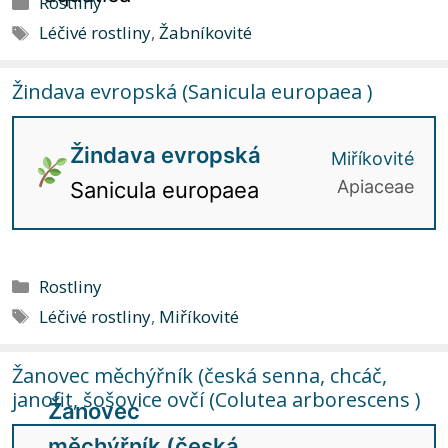
Rostliny
Štítky
Léčivé rostliny
,
Žabníkovité
Žindava evropská (Sanicula europaea )
Žindava evropská
Miříkovité
Apiaceae
Sanicula europaea
Rubriky
Rostliny
Štítky
Léčivé rostliny
,
Miříkovité
Žanovec měchýřník (česká senna, chcáč,
janofit, šošovice ovčí (Colutea arborescens )
Žanovec
měchýřník (česká