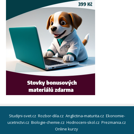
Studijni-svet.cz
Rozbor-dila.cz
Anglictina-maturita.cz
Ekonomie-
ucetnictvi.cz
Biologie-chemie.cz
Hodnoceni-skol.cz
Prezmania.cz
Online kurzy