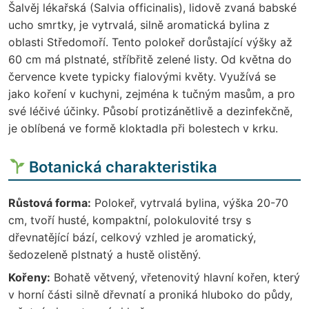
Šalvěj lékařská (Salvia officinalis), lidově zvaná babské
ucho smrtky, je vytrvalá, silně aromatická bylina z
oblasti Středomoří. Tento polokeř dorůstající výšky až
60 cm má plstnaté, stříbřitě zelené listy. Od května do
července kvete typicky fialovými květy. Využívá se
jako koření v kuchyni, zejména k tučným masům, a pro
své léčivé účinky. Působí protizánětlivě a dezinfekčně,
je oblíbená ve formě kloktadla při bolestech v krku.
Botanická charakteristika
Růstová forma:
Polokeř, vytrvalá bylina, výška 20-70
cm, tvoří husté, kompaktní, polokulovité trsy s
dřevnatějící bází, celkový vzhled je aromatický,
šedozeleně plstnatý a hustě olistěný.
Kořeny:
Bohatě větvený, vřetenovitý hlavní kořen, který
v horní části silně dřevnatí a proniká hluboko do půdy,