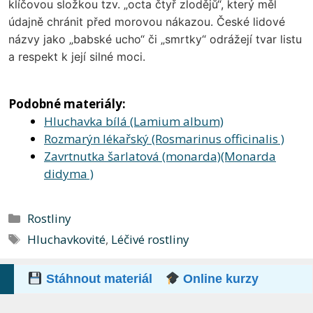
klíčovou složkou tzv. „octa čtyř zlodějů“, který měl
údajně chránit před morovou nákazou. České lidové
názvy jako „babské ucho“ či „smrtky“ odrážejí tvar listu
a respekt k její silné moci.
Podobné materiály:
Hluchavka bílá (Lamium album)
Rozmarýn lékařský (Rosmarinus officinalis )
Zavrtnutka šarlatová (monarda)(Monarda
didyma )
Rubriky
Rostliny
Štítky
Hluchavkovité
,
Léčivé rostliny
Stáhnout materiál
Online kurzy