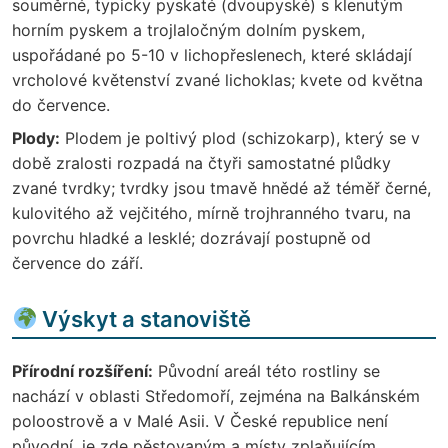
souměrné, typicky pyskaté (dvoupyské) s klenutým
horním pyskem a trojlaločným dolním pyskem,
uspořádané po 5-10 v lichopřeslenech, které skládají
vrcholové květenství zvané lichoklas; kvete od května
do července.
Plody:
Plodem je poltivý plod (schizokarp), který se v
době zralosti rozpadá na čtyři samostatné plůdky
zvané tvrdky; tvrdky jsou tmavě hnědé až téměř černé,
kulovitého až vejčitého, mírně trojhranného tvaru, na
povrchu hladké a lesklé; dozrávají postupně od
července do září.
Výskyt a stanoviště
Přírodní rozšíření:
Původní areál této rostliny se
nachází v oblasti Středomoří, zejména na Balkánském
poloostrově a v Malé Asii. V České republice není
původní, je zde pěstovaným a místy zplaňujícím