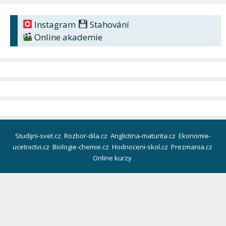
Instagram
Stahování
Online akademie
Studijni-svet.cz
Rozbor-dila.cz
Anglictina-maturita.cz
Ekonomie-
ucetnictvi.cz
Biologie-chemie.cz
Hodnoceni-skol.cz
Prezmania.cz
Online kurzy