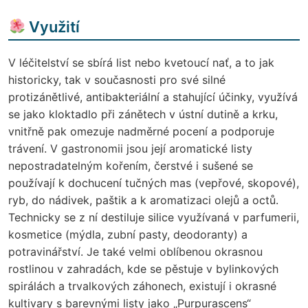
Využití
V léčitelství se sbírá list nebo kvetoucí nať, a to jak
historicky, tak v současnosti pro své silné
protizánětlivé, antibakteriální a stahující účinky, využívá
se jako kloktadlo při zánětech v ústní dutině a krku,
vnitřně pak omezuje nadměrné pocení a podporuje
trávení. V gastronomii jsou její aromatické listy
nepostradatelným kořením, čerstvé i sušené se
používají k dochucení tučných mas (vepřové, skopové),
ryb, do nádivek, paštik a k aromatizaci olejů a octů.
Technicky se z ní destiluje silice využívaná v parfumerii,
kosmetice (mýdla, zubní pasty, deodoranty) a
potravinářství. Je také velmi oblíbenou okrasnou
rostlinou v zahradách, kde se pěstuje v bylinkových
spirálách a trvalkových záhonech, existují i okrasné
kultivary s barevnými listy jako „Purpurascens“