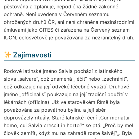
pěstována a zplaňuje, nepodléhá žádné zákonné
ochraně. Není uvedena v Červeném seznamu
ohrožených druhů ČR, ani není chráněna mezinárodními
úmluvami jako CITES či zařazena na Červený seznam
IUCN, celosvětově je považována za nezranitelný druh.
Zajímavosti
Rodové latinské jméno Salvia pochází z latinského
slova „salvare“, což znamená „léčit“ nebo „zachránit“,
což odkazuje na její odvěké léčebné využití. Druhové
jméno „officinalis“ poukazuje na její tradiční použití v
lékárnách (officina). Již ve starověkém Římě byla
považována za posvátnou bylinu a její sběr
doprovázely rituály. Staré latinské rčení „Cur moriatur
homo, cui Salvia crescit in horto?“ se ptá: „Proč by měl
člověk zemřít, když mu na zahradě roste šalvěj?„. Byla