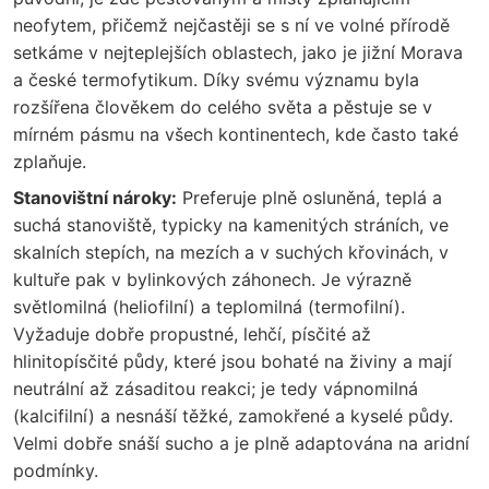
neofytem, přičemž nejčastěji se s ní ve volné přírodě
setkáme v nejteplejších oblastech, jako je jižní Morava
a české termofytikum. Díky svému významu byla
rozšířena člověkem do celého světa a pěstuje se v
mírném pásmu na všech kontinentech, kde často také
zplaňuje.
Stanovištní nároky:
Preferuje plně osluněná, teplá a
suchá stanoviště, typicky na kamenitých stráních, ve
skalních stepích, na mezích a v suchých křovinách, v
kultuře pak v bylinkových záhonech. Je výrazně
světlomilná (heliofilní) a teplomilná (termofilní).
Vyžaduje dobře propustné, lehčí, písčité až
hlinitopísčité půdy, které jsou bohaté na živiny a mají
neutrální až zásaditou reakci; je tedy vápnomilná
(kalcifilní) a nesnáší těžké, zamokřené a kyselé půdy.
Velmi dobře snáší sucho a je plně adaptována na aridní
podmínky.