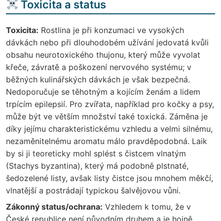
Toxicita a status
Toxicita:
Rostlina je při konzumaci ve vysokých
dávkách nebo při dlouhodobém užívání jedovatá kvůli
obsahu neurotoxického thujonu, který může vyvolat
křeče, závratě a poškození nervového systému; v
běžných kulinářských dávkách je však bezpečná.
Nedoporučuje se těhotným a kojícím ženám a lidem
trpícím epilepsií. Pro zvířata, například pro kočky a psy,
může být ve větším množství také toxická. Záměna je
díky jejímu charakteristickému vzhledu a velmi silnému,
nezaměnitelnému aromatu málo pravděpodobná. Laik
by si ji teoreticky mohl splést s čistcem vlnatým
(Stachys byzantina), který má podobně plstnaté,
šedozelené listy, avšak listy čistce jsou mnohem měkčí,
vlnatější a postrádají typickou šalvějovou vůni.
Zákonný status/ochrana:
Vzhledem k tomu, že v
České republice není původním druhem a je hojně