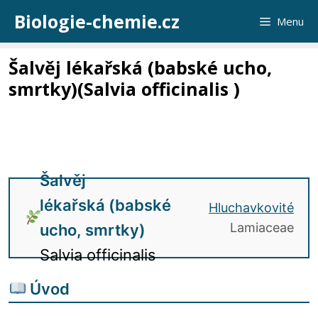
Přeskočit
Biologie-chemie.cz
Menu
na
obsah
Šalvěj lékařská (babské ucho,
smrtky)(Salvia officinalis )
Šalvěj
lékařská (babské
Hluchavkovité
Lamiaceae
ucho, smrtky)
Salvia officinalis
Úvod