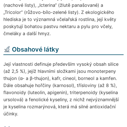
(nachové listy), „Icterina“ (žlutě panašované) a
„Tricolor“ (růžovo-bílo-zelené listy). Z ekologického
hlediska je to významná včelařská rostlina, její květy
poskytují bohatou pastvu nektaru a pylu pro včely,
čmeláky a další hmyz.
Obsahové látky
Její vlastnosti definuje především vysoký obsah silice
(až 2,5 %), jejíž hlavními složkami jsou monoterpeny
thujon (α- a β-thujon), kafr, cineol, borneol a kamfen.
Dále obsahuje hořčiny (karnosol), třísloviny (až 8 %),
flavonoidy (luteolin, apigenin), triterpenoidy (kyselina
ursolová) a fenolické kyseliny, z nichž nejvýznamnější
je kyselina rozmarýnová, která má silné antioxidační
účinky.