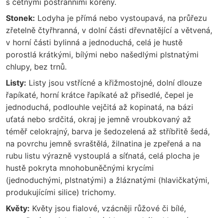
s četnými postranními kořeny.
Stonek:
Lodyha je přímá nebo vystoupavá, na průřezu
zřetelně čtyřhranná, v dolní části dřevnatějící a větvená,
v horní části bylinná a jednoduchá, celá je hustě
porostlá krátkými, bílými nebo našedlými plstnatými
chlupy, bez trnů.
Listy:
Listy jsou vstřícné a křižmostojné, dolní dlouze
řapíkaté, horní krátce řapíkaté až přisedlé, čepel je
jednoduchá, podlouhle vejčitá až kopinatá, na bázi
uťatá nebo srdčitá, okraj je jemně vroubkovaný až
téměř celokrajný, barva je šedozelená až stříbřitě šedá,
na povrchu jemně svraštělá, žilnatina je zpeřená a na
rubu listu výrazně vystouplá a síťnatá, celá plocha je
hustě pokryta mnohobuněčnými krycími
(jednoduchými, plstnatými) a žláznatými (hlavičkatými,
produkujícími silice) trichomy.
Květy:
Květy jsou fialové, vzácněji růžové či bílé,