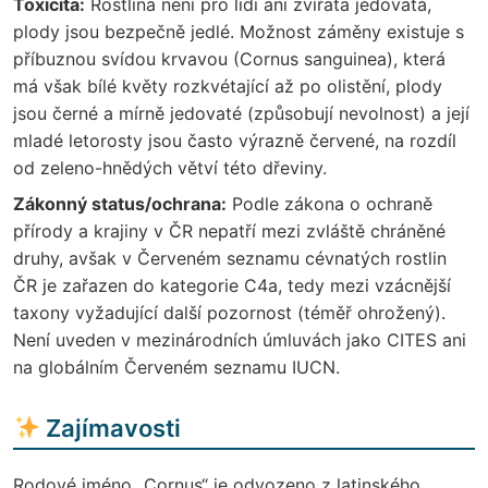
Toxicita:
Rostlina není pro lidi ani zvířata jedovatá,
plody jsou bezpečně jedlé. Možnost záměny existuje s
příbuznou svídou krvavou (Cornus sanguinea), která
má však bílé květy rozkvétající až po olistění, plody
jsou černé a mírně jedovaté (způsobují nevolnost) a její
mladé letorosty jsou často výrazně červené, na rozdíl
od zeleno-hnědých větví této dřeviny.
Zákonný status/ochrana:
Podle zákona o ochraně
přírody a krajiny v ČR nepatří mezi zvláště chráněné
druhy, avšak v Červeném seznamu cévnatých rostlin
ČR je zařazen do kategorie C4a, tedy mezi vzácnější
taxony vyžadující další pozornost (téměř ohrožený).
Není uveden v mezinárodních úmluvách jako CITES ani
na globálním Červeném seznamu IUCN.
Zajímavosti
Rodové jméno „Cornus“ je odvozeno z latinského