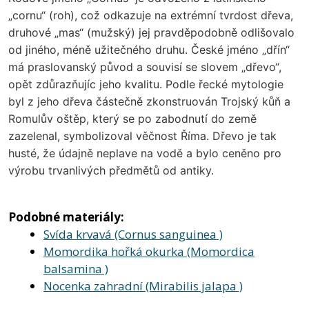
„cornu“ (roh), což odkazuje na extrémní tvrdost dřeva,
druhové „mas“ (mužský) jej pravděpodobně odlišovalo
od jiného, méně užitečného druhu. České jméno „dřín“
má praslovanský původ a souvisí se slovem „dřevo“,
opět zdůrazňujíc jeho kvalitu. Podle řecké mytologie
byl z jeho dřeva částečně zkonstruován Trojský kůň a
Romulův oštěp, který se po zabodnutí do země
zazelenal, symbolizoval věčnost Říma. Dřevo je tak
husté, že údajně neplave na vodě a bylo ceněno pro
výrobu trvanlivých předmětů od antiky.
Podobné materiály:
Svída krvavá (Cornus sanguinea )
Momordika hořká okurka (Momordica
balsamina )
Nocenka zahradní (Mirabilis jalapa )