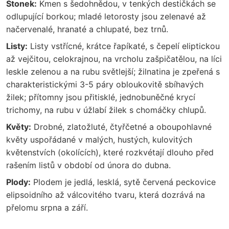
Stonek:
Kmen s šedohnědou, v tenkých destičkách se
odlupující borkou; mladé letorosty jsou zelenavé až
načervenalé, hranaté a chlupaté, bez trnů.
Listy:
Listy vstřícné, krátce řapíkaté, s čepelí eliptickou
až vejčitou, celokrajnou, na vrcholu zašpičatělou, na líci
leskle zelenou a na rubu světlejší; žilnatina je zpeřená s
charakteristickými 3-5 páry obloukovitě sbíhavých
žilek; přítomny jsou přitisklé, jednobuněčné krycí
trichomy, na rubu v úžlabí žilek s chomáčky chlupů.
Květy:
Drobné, zlatožluté, čtyřčetné a oboupohlavné
květy uspořádané v malých, hustých, kulovitých
květenstvích (okolících), které rozkvétají dlouho před
rašením listů v období od února do dubna.
Plody:
Plodem je jedlá, lesklá, sytě červená peckovice
elipsoidního až válcovitého tvaru, která dozrává na
přelomu srpna a září.