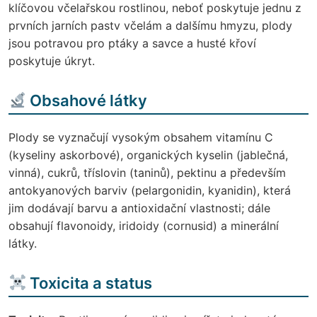
klíčovou včelařskou rostlinou, neboť poskytuje jednu z
prvních jarních pastv včelám a dalšímu hmyzu, plody
jsou potravou pro ptáky a savce a husté křoví
poskytuje úkryt.
Obsahové látky
Plody se vyznačují vysokým obsahem vitamínu C
(kyseliny askorbové), organických kyselin (jablečná,
vinná), cukrů, tříslovin (taninů), pektinu a především
antokyanových barviv (pelargonidin, kyanidin), která
jim dodávají barvu a antioxidační vlastnosti; dále
obsahují flavonoidy, iridoidy (cornusid) a minerální
látky.
Toxicita a status