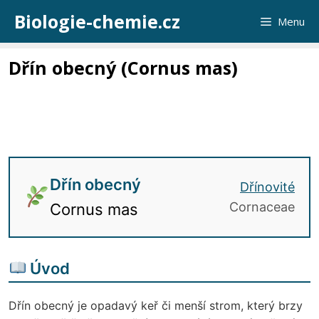
Přeskočit
Biologie-chemie.cz
Menu
na
obsah
Dřín obecný (Cornus mas)
Dřín obecný
Dřínovité
Cornaceae
Cornus mas
Úvod
Dřín obecný je opadavý keř či menší strom, který brzy