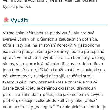
velmi odolná vůči suchu, nesnáší však zamokření a
kyselé podloží.
Využití
V tradičním léčitelství se plody využívaly pro své
svíravé účinky při průjmech a žaludečních potížích,
kůra a listy pak na snižování horečky. V gastronomii
jsou zralé plody, známé jako dřínky, jedlé a po tepelné
úpravě velmi chutné; vyrábí se z nich kompoty, džemy,
sirupy, víno a proslulá pálenka dřínkovice. Jeho dřevo
je extrémně tvrdé, těžké a houževnaté, v minulosti se z
něj zhotovovaly rukojeti nástrojů, součásti strojů,
tkalcovské člunky, ozubená kola a zbraně. Pro své
časné žluté květy je ceněnou okrasnou dřevinou v
parcích a zahradách, pěstuje se jako solitér i v živých
plotech, existují i velkoplodé kultivary jako „Jolico“
nebo pestrolistý „Variegata“. Z ekologického hlediska je