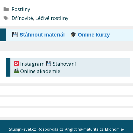
Rubriky
Rostliny
Štítky
Dřínovité
,
Léčivé rostliny
Stáhnout materiál
Online kurzy
Instagram
Stahování
Online akademie
Studijni-svet.cz
Rozbor-dila.cz
Anglictina-maturita.cz
Ekonomie-