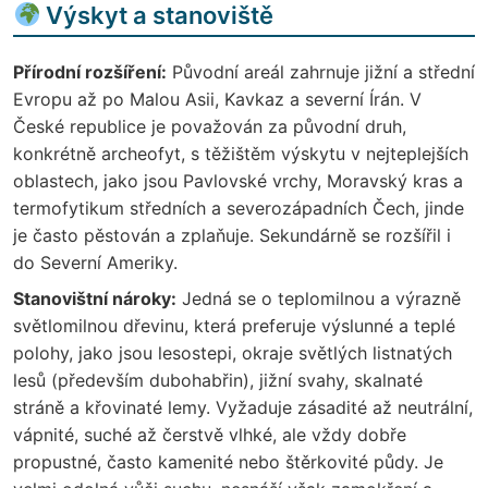
Výskyt a stanoviště
Přírodní rozšíření:
Původní areál zahrnuje jižní a střední
Evropu až po Malou Asii, Kavkaz a severní Írán. V
České republice je považován za původní druh,
konkrétně archeofyt, s těžištěm výskytu v nejteplejších
oblastech, jako jsou Pavlovské vrchy, Moravský kras a
termofytikum středních a severozápadních Čech, jinde
je často pěstován a zplaňuje. Sekundárně se rozšířil i
do Severní Ameriky.
Stanovištní nároky:
Jedná se o teplomilnou a výrazně
světlomilnou dřevinu, která preferuje výslunné a teplé
polohy, jako jsou lesostepi, okraje světlých listnatých
lesů (především dubohabřin), jižní svahy, skalnaté
stráně a křovinaté lemy. Vyžaduje zásadité až neutrální,
vápnité, suché až čerstvě vlhké, ale vždy dobře
propustné, často kamenité nebo štěrkovité půdy. Je