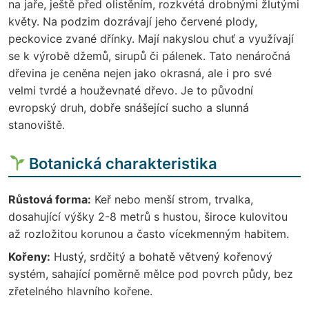
na jaře, ještě před olistěním, rozkvétá drobnými žlutými
květy. Na podzim dozrávají jeho červené plody,
peckovice zvané dřínky. Mají nakyslou chuť a využívají
se k výrobě džemů, sirupů či pálenek. Tato nenáročná
dřevina je ceněna nejen jako okrasná, ale i pro své
velmi tvrdé a houževnaté dřevo. Je to původní
evropský druh, dobře snášející sucho a slunná
stanoviště.
Botanická charakteristika
Růstová forma:
Keř nebo menší strom, trvalka,
dosahující výšky 2-8 metrů s hustou, široce kulovitou
až rozložitou korunou a často vícekmenným habitem.
Kořeny:
Hustý, srdčitý a bohatě větvený kořenový
systém, sahající poměrně mělce pod povrch půdy, bez
zřetelného hlavního kořene.