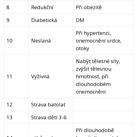
8
Redukční
Při obezitě
9
Diabetická
DM
Při hypertenzi,
10
Neslaná
onemocnění srdce,
otoky
Nabýt tělesné síly,
zvýšit tělesnou
11
Výživná
hmotnost, při
dlouhodobém
onemocnění
12
Strava batolat
13
Strava dětí 3-6
Při dlouhodobě