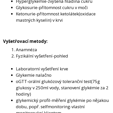
Hyperglykemie-zvýšená hladina cukru
Glykosurie-přítomnost cukru v moči
Ketonurie-přítomnost ketolátek(oxidace
mastných kyselin) v krvi
Vyšetřovací metody:
Anamnéza
Fyzikální vyšetření-pohled
Laboratorní vyšetření krve
Glykemie nalačno
oGTT-orální glukózový toleranční test(75g
glukosy v 250ml vody, stanovení glykémie za 2
hodiny)
glykemický profil-měření glykémie po nějakou
dobu, popř. selfmonitoring-vlastní
monitorování klientem