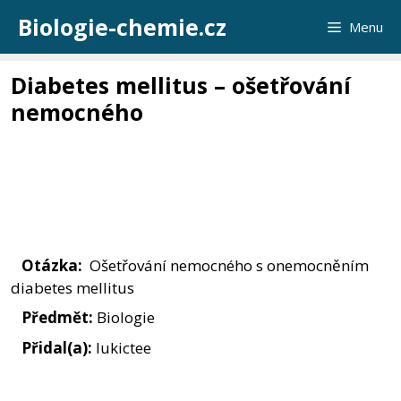
Přeskočit
Biologie-chemie.cz
Menu
na
obsah
Diabetes mellitus – ošetřování
nemocného
Otázka:
Ošetřování nemocného s onemocněním
diabetes mellitus
Předmět:
Biologie
Přidal(a):
lukictee