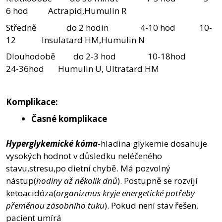
6 hod Actrapid,Humulin R
Středně do 2 hodin 4-10 hod 10-
12 Insulatard HM,Humulin N
Dlouhodobě do 2-3 hod 10-18hod
24-36hod Humulin U, Ultratard HM
Komplikace:
Časné komplikace
Hyperglykemické kóma
-hladina glykemie dosahuje
vysokých hodnot v důsledku neléčeného
stavu,stresu,po dietní chybě. Má pozvolný
nástup(
hodiny až několik dnů
). Postupně se rozvíjí
ketoacidóza(
organizmus kryje energetické potřeby
přeměnou zásobního tuku
). Pokud není stav řešen,
pacient umírá