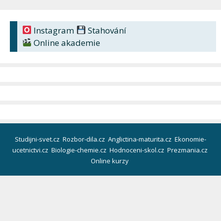
Instagram
Stahování
Online akademie
Studijni-svet.cz
Rozbor-dila.cz
Anglictina-maturita.cz
Ekonomie-
ucetnictvi.cz
Biologie-chemie.cz
Hodnoceni-skol.cz
Prezmania.cz
Online kurzy