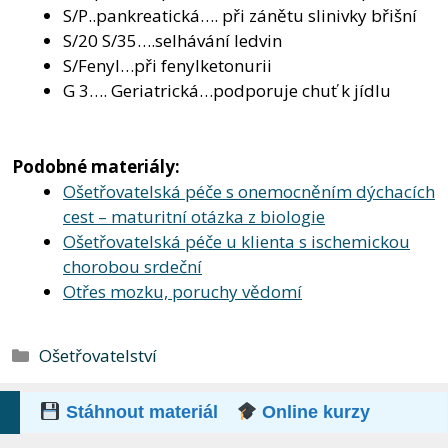
S/P..pankreatická…. při zánětu slinivky břišní
S/20 S/35….selhávání ledvin
S/Fenyl…při fenylketonurii
G 3…. Geriatrická…podporuje chuť k jídlu
Podobné materiály:
Ošetřovatelská péče s onemocněním dýchacích
cest – maturitní otázka z biologie
Ošetřovatelská péče u klienta s ischemickou
chorobou srdeční
Otřes mozku, poruchy vědomí
Rubriky
Ošetřovatelství
Stáhnout materiál
Online kurzy