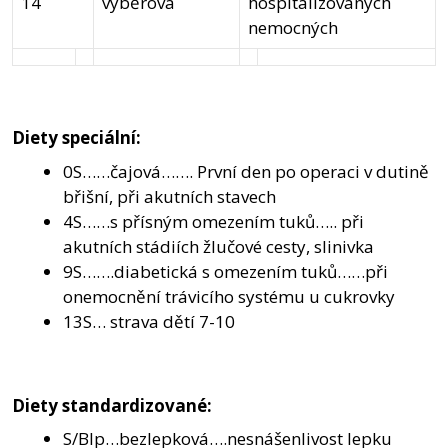
14
výběrová
hospitalizovaných
nemocných
Diety speciální:
0S……čajová……. První den po operaci v dutině
břišní, při akutních stavech
4S……s přísným omezením tuků….. při
akutních stádiích žlučové cesty, slinivka
9S…….diabetická s omezením tuků……při
onemocnění trávicího systému u cukrovky
13S… strava dětí 7-10
Diety standardizované:
S/Blp…bezlepková….nesnášenlivost lepku