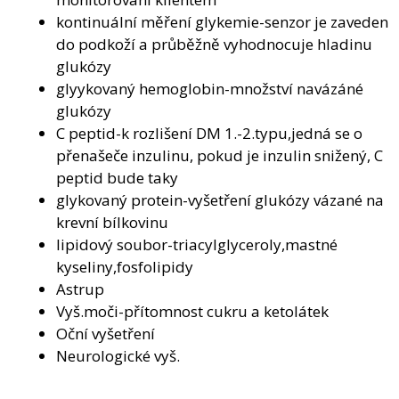
kontinuální měření glykemie-senzor je zaveden
do podkoží a průběžně vyhodnocuje hladinu
glukózy
glyykovaný hemoglobin-množství navázáné
glukózy
C peptid-k rozlišení DM 1.-2.typu,jedná se o
přenašeče inzulinu, pokud je inzulin snižený, C
peptid bude taky
glykovaný protein-vyšetření glukózy vázané na
krevní bílkovinu
lipidový soubor-triacylglyceroly,mastné
kyseliny,fosfolipidy
Astrup
Vyš.moči-přítomnost cukru a ketolátek
Oční vyšetření
Neurologické vyš.