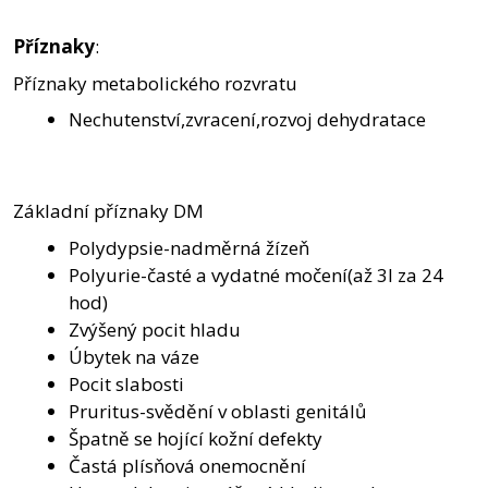
Příznaky
:
Příznaky metabolického rozvratu
Nechutenství,zvracení,rozvoj dehydratace
Základní příznaky DM
Polydypsie-nadměrná žízeň
Polyurie-časté a vydatné močení(až 3l za 24
hod)
Zvýšený pocit hladu
Úbytek na váze
Pocit slabosti
Pruritus-svědění v oblasti genitálů
Špatně se hojící kožní defekty
Častá plísňová onemocnění