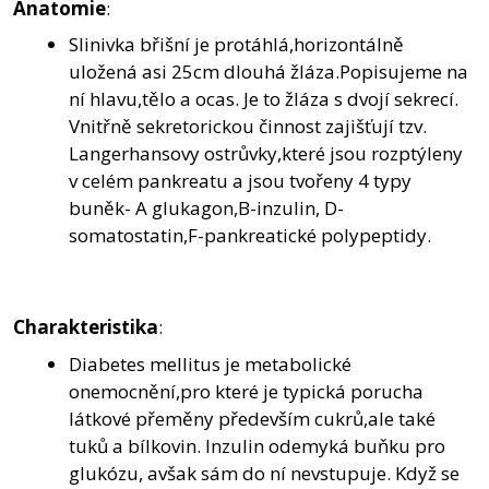
Anatomie
:
Slinivka břišní je protáhlá,horizontálně
uložená asi 25cm dlouhá žláza.Popisujeme na
ní hlavu,tělo a ocas. Je to žláza s dvojí sekrecí.
Vnitřně sekretorickou činnost zajišťují tzv.
Langerhansovy ostrůvky,které jsou rozptýleny
v celém pankreatu a jsou tvořeny 4 typy
buněk- A glukagon,B-inzulin, D-
somatostatin,F-pankreatické polypeptidy.
Charakteristika
:
Diabetes mellitus je metabolické
onemocnění,pro které je typická porucha
látkové přeměny především cukrů,ale také
tuků a bílkovin. Inzulin odemyká buňku pro
glukózu, avšak sám do ní nevstupuje. Když se