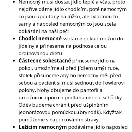
Nemocný musí dostat jídlo teplé a včas, proto
nejdříve dáme jídlo chodícím, poté nemocným
co jsou upoutaný na lůžko, ale zvládnou to
samy a naposled nemocným co jsou zcela
odkázáni na naši péči
Chodící nemocné
svoláme pokud možno do
jídelny a přineseme na podnose celou
ordinovanou dietu
Částečně soběstačné
přineseme jídlo na
pokoj, umožníme si před jídlem umýt ruce,
stolek přisuneme aby ho nemocný měl před
sebou a pacient si musí sednout do Fowlerovi
polohy. Nohy obujeme do pantoflí a
umožníme oporu o podlahu nebo o schůdky.
Oděv budeme chránit před ušpiněním
jednorázovou pomůckou.(bryndák). Kdyžtak
pomůžeme s naporcováním stravy.
Ležícím nemocným
podáváme jídlo naposled