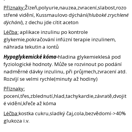
Příznaky:
Žízeň,polyurie,nauzea,zvracení,slabost,rozo
střené vidění, Kussmaulovo dýchání
(hluboké zrychlené
dýchání
), z dechu jde cítit aceton
Léčba:
aplikace inzulinu po kontrole
glykemie,pokračování infúzní terapie inzulinem,
náhrada tekutin a iontů
Hypoglykemické kóma-
hladina glykemieklesá pod
fyziologické hodnoty. Může se rozvinout po podání
nadměrné dávky inzulinu, při průjmech,zvracení atd.
Rozvíjí se velmi rychle(minuty až hodiny)
Příznaky:
pocení,třes,zblednutí,hlad,tachykardie,závratě,dvojit
é vidění,křeče až kóma
Léčba:
kostka cukru,sladký čaj,cola,bezvědomí->40%
glukoza i.v.