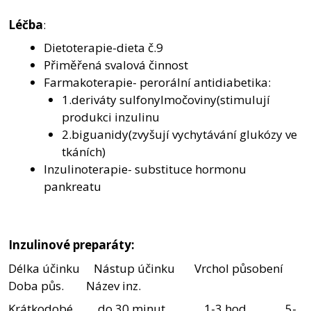
Léčba
:
Dietoterapie-dieta č.9
Přiměřená svalová činnost
Farmakoterapie- perorální antidiabetika:
1.deriváty sulfonylmočoviny(stimulují
produkci inzulinu
2.biguanidy(zvyšují vychytávání glukózy ve
tkáních)
Inzulinoterapie- substituce hormonu
pankreatu
Inzulinové preparáty:
Délka účinku Nástup účinku Vrchol působení
Doba půs. Název inz.
Krátkodobé do 30 minut 1-3 hod 5-