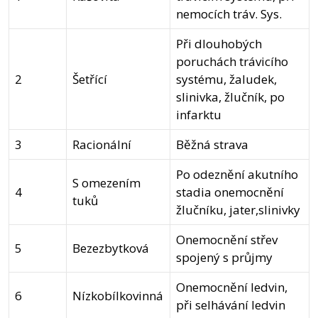
nemocích tráv. Sys.
Při dlouhobých
poruchách trávicího
2
Šetřící
systému, žaludek,
slinivka, žlučník, po
infarktu
3
Racionální
Běžná strava
Po odeznění akutního
S omezením
4
stadia onemocnění
tuků
žlučníku, jater,slinivky
Onemocnění střev
5
Bezezbytková
spojený s průjmy
Onemocnění ledvin,
6
Nízkobílkovinná
při selhávání ledvin