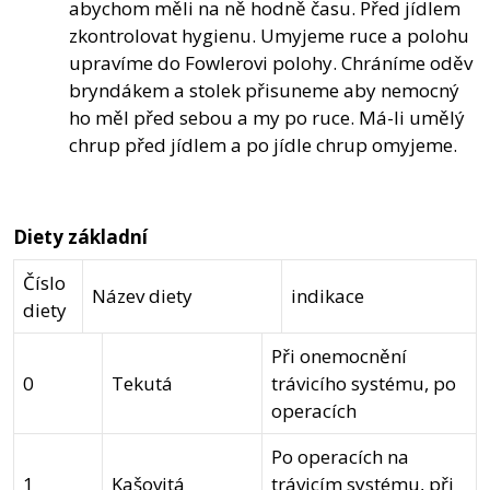
abychom měli na ně hodně času. Před jídlem
zkontrolovat hygienu. Umyjeme ruce a polohu
upravíme do Fowlerovi polohy. Chráníme oděv
bryndákem a stolek přisuneme aby nemocný
ho měl před sebou a my po ruce. Má-li umělý
chrup před jídlem a po jídle chrup omyjeme.
Diety základní
Číslo
Název diety
indikace
diety
Při onemocnění
0
Tekutá
trávicího systému, po
operacích
Po operacích na
1
Kašovitá
trávicím systému, při