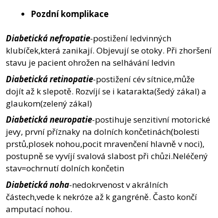
Pozdní komplikace
Diabetická nefropatie
-postižení ledvinných
klubíček,která zanikají. Objevují se otoky. Při zhoršení
stavu je pacient ohrožen na selhávání ledvin
Diabetická retinopatie
-postižení cév sítnice,může
dojít až k slepotě. Rozvíjí se i katarakta(šedý zákal) a
glaukom(zelený zákal)
Diabetická neuropatie
-postihuje senzitivní motorické
jevy, první příznaky na dolních končetinách(bolesti
prstů,plosek nohou,pocit mravenčení hlavně v noci),
postupně se vyvíjí svalová slabost při chůzi.Neléčený
stav=ochrnutí dolních končetin
Diabetická noha
-nedokrvenost v akrálních
částech,vede k nekróze až k gangréně. Často končí
amputací nohou.