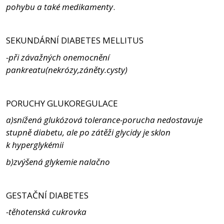
pohybu a také medikamenty
.
SEKUNDÁRNÍ DIABETES MELLITUS
-při závažných onemocnění
pankreatu(nekrózy,záněty.cysty)
PORUCHY GLUKOREGULACE
a)snížená glukózová tolerance-porucha nedostavuje
stupně diabetu, ale po zátěži glycidy je sklon
k hyperglykémii
b)zvýšená glykemie nalačno
GESTAČNÍ DIABETES
-těhotenská cukrovka