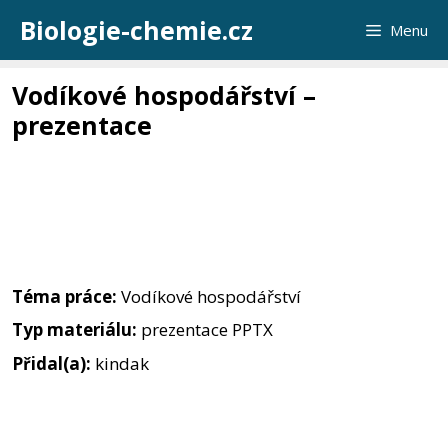
Přeskočit
Biologie-chemie.cz
Menu
na
obsah
Vodíkové hospodářství –
prezentace
Téma práce:
Vodíkové hospodářství
Typ materiálu:
prezentace PPTX
Přidal(a):
kindak